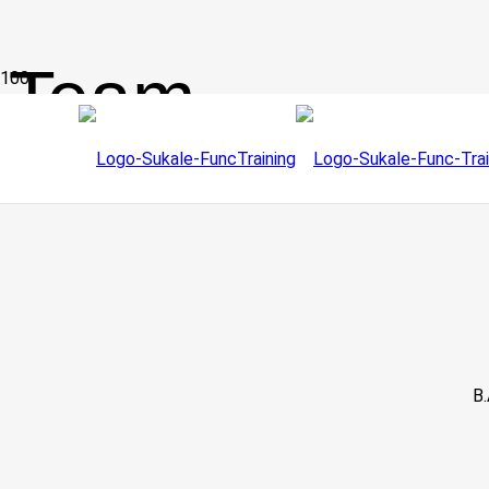
Team
B.