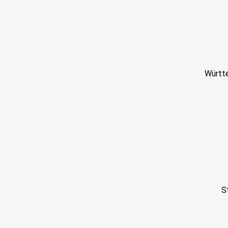
Württe
S